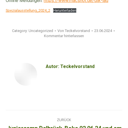
Online Meldungen:
https://www.macshot.de/dtk-lad
Spezialausstellung_2024_2
Herunterladen
Category:
Uncategorized
Von
Teckelvorstand
23.06.2024
Kommentar hinterlassen
Autor:
Teckelvorstand
Kommentarnavigation
ZURÜCK