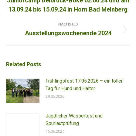
Juniorcamp Delbrück-Boke 02.06.24 und am
Vorheriger
13.09.24 bis 15.09.24 in Horn Bad Meinberg
Beitrag:
NÄCHSTES
Ausstellungswochenende 2024
Nächster
Beitrag:
Related Posts
Frühlingsfest 17.05.2026 – ein toller
Tag für Hund und Halter
29.05.2026
Jagdlicher Wassertest und
Spurlautprüfung
15.06.2024