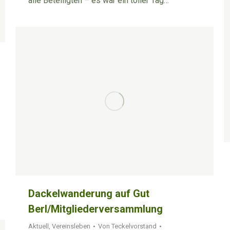
alle Beteiligten – es war ein toller Tag…
Dackelwanderung auf Gut
Berl/Mitgliederversammlung
Aktuell
,
Vereinsleben
Von
Teckelvorstand