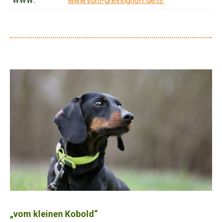
WWW:
www.vom-grevinghoff.de.tl/
„vom kleinen Kobold“