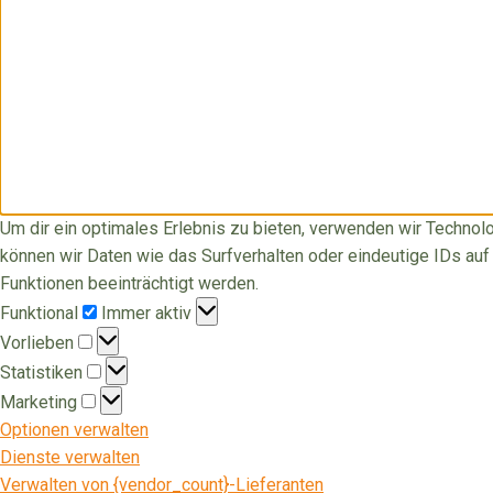
Um dir ein optimales Erlebnis zu bieten, verwenden wir Techno
können wir Daten wie das Surfverhalten oder eindeutige IDs au
Funktionen beeinträchtigt werden.
Funktional
Funktional
Immer aktiv
Vorlieben
Vorlieben
Statistiken
Statistiken
Marketing
Marketing
Optionen verwalten
Dienste verwalten
Verwalten von {vendor_count}-Lieferanten